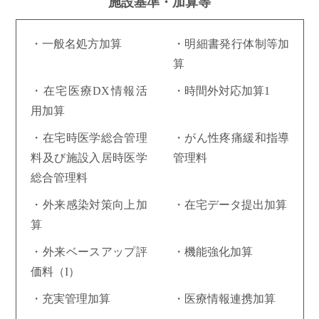
施設基準・加算等
・一般名処方加算
・明細書発行体制等加
算
・在宅医療DX情報活
・時間外対応加算1
用加算
・在宅時医学総合管理
・がん性疼痛緩和指導
料及び施設入居時医学
管理料
総合管理料
・外来感染対策向上加
・在宅データ提出加算
算
・外来ベースアップ評
・機能強化加算
価料（I）
・充実管理加算
・医療情報連携加算